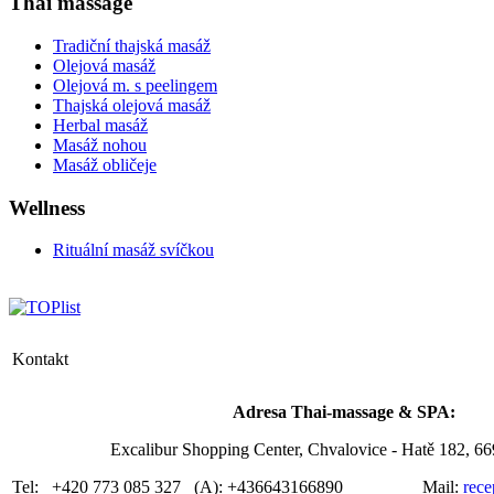
Thai massage
Tradiční thajská masáž
Olejová masáž
Olejová m. s peelingem
Thajská olejová masáž
Herbal masáž
Masáž nohou
Masáž obličeje
Wellness
Rituální masáž svíčkou
Kontakt
Adresa Thai-massage & SPA:
Excalibur Shopping Center, Chvalovice - Hatě 182, 
Tel: +420 773 085 327 (A): +436643166890 Mail:
rece