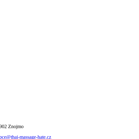
66902 Znojmo
pce@thai-massage-hate.cz